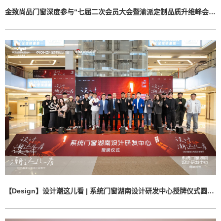
金致尚品门窗深度参与“七届二次会员大会暨渝派定制品质升维峰会”，全程助力盛会圆满落幕
【Design】设计潮这儿看 | 系统门窗湖南设计研发中心授牌仪式圆满落幕、金致尚品门窗绘制品牌新版图