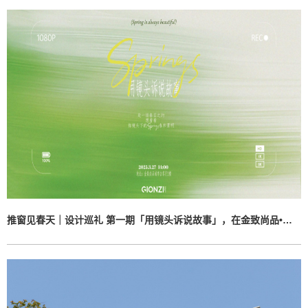
推窗见春天｜设计巡礼 第一期「用镜头诉说故事」，在金致尚品•城市会客厅看见空间与光影的诗意共生