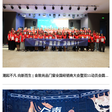
潮起不凡 向新而生 | 金致尚品门窗全国经销商大会暨双11动员会圆满举行