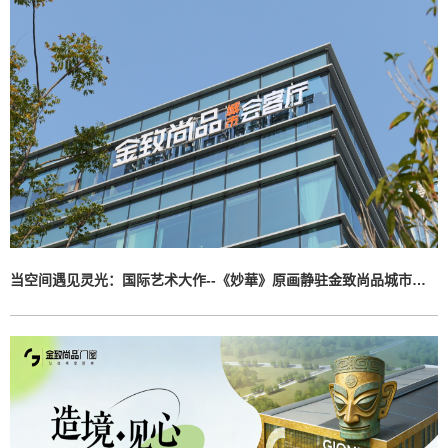
当空间遇见灵光：国际艺术大作--《妙華》原画静驻金致尚品城市会客厅