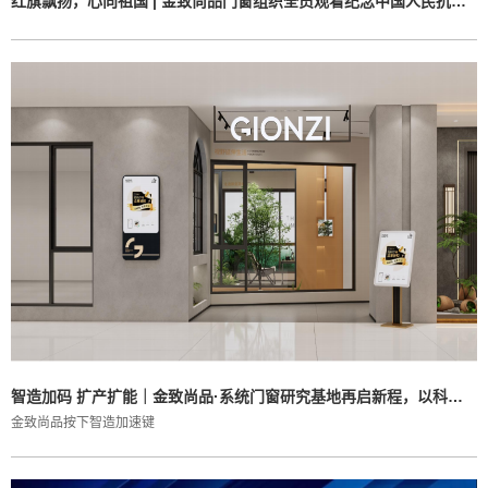
红旗飘扬，心向祖国 | 金致尚品门窗组织全员观看纪念中国人民抗战胜利80周年阅兵式
智造加码 扩产扩能｜金致尚品·系统门窗研究基地再启新程，以科技重塑品质边界
金致尚品按下智造加速键