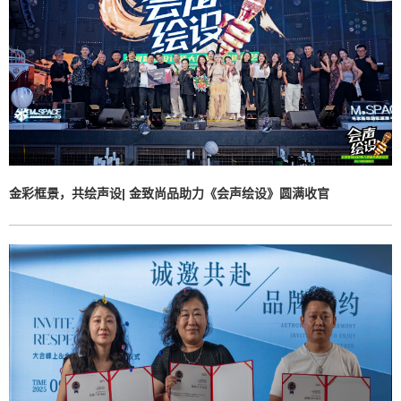
金彩框景，共绘声设| 金致尚品助力《会声绘设》圆满收官