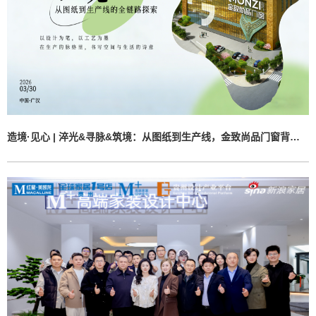
造境·见心 | 淬光&寻脉&筑境：从图纸到生产线，金致尚品门窗背后的完整答卷