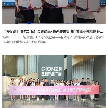
【强强联手 共启新篇】金致尚品×峰创装饰集团门窗事业部战略签约授牌仪式圆满落幕
9月6日下午，一场引领行业风向标的盛会——金致尚品与峰创装饰集团门窗事业
部战略签约授牌仪式在此隆重启幕