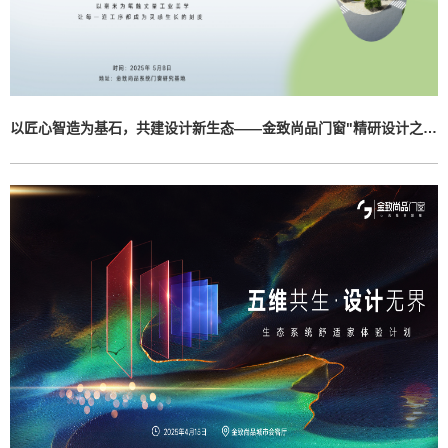
以匠心智造为基石，共建设计新生态——金致尚品门窗"精研设计之道"主题活动圆满举办