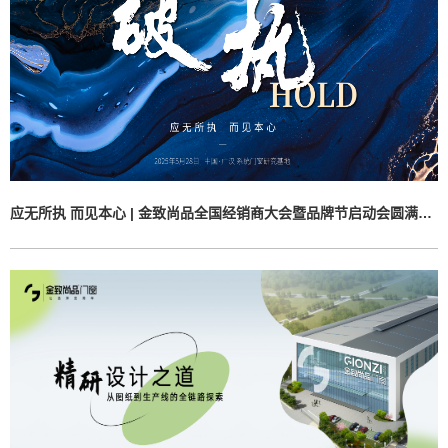
应无所执 而见本心 | 金致尚品全国经销商大会暨品牌节启动会圆满落幕