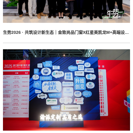
生势2026 · 共筑设计新生态｜金致尚品门窗X红星美凯龙M+高端设计中心，贵阳·城市会客厅璀璨启幕