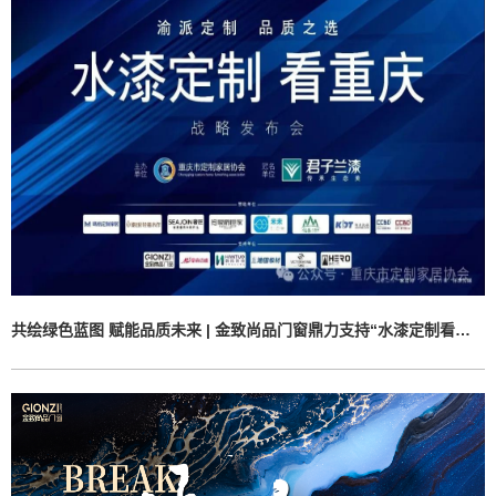
共绘绿色蓝图 赋能品质未来 | 金致尚品门窗鼎力支持“水漆定制看重庆”战略发布会圆满落幕