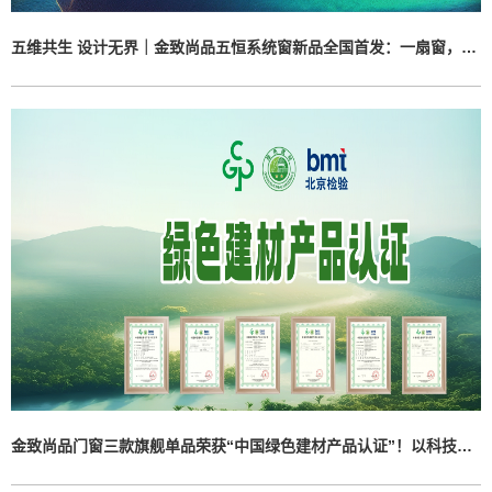
五维共生 设计无界｜金致尚品五恒系统窗新品全国首发：一扇窗，定义未来人居
金致尚品门窗三款旗舰单品荣获“中国绿色建材产品认证”！以科技定义健康人居新标杆