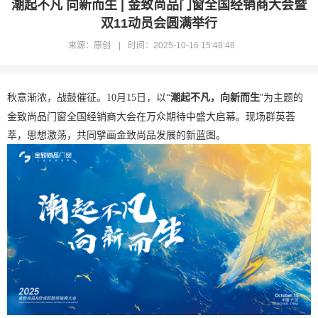
潮起不凡 向新而生 | 金致尚品门窗全国经销商大会暨
服务中心
双11动员会圆满举行
来源：原创
|
时间：2025-10-16 15:48:48
新闻资讯
潮起不凡，向新而生
”为主题的
秋意渐浓，战鼓催征。
10月15日，以“
联系我们
金致尚品门窗全国经销商大会在万众期待中盛大启幕。现场群英荟
萃，思想激荡，共同擘画金致尚品发展的新蓝图。