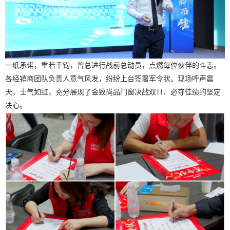
一纸承诺，重若千钧，曾总进行战前总动员，点燃每位伙伴的斗志。
各经销商团队负责人意气风发，纷纷上台签署军令状。现场呼声震
天，士气如虹，充分展现了金致尚品门窗
决战双
11、必夺佳绩的坚定
决心。