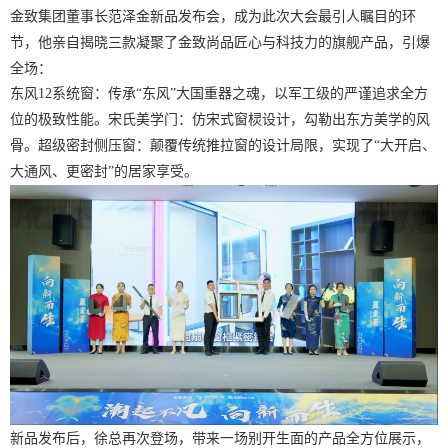
金致集团董事长范泽金新品发布会，成为此次大会最引人瞩目的环
节，他亲自揭晓三款凝聚了金致尚品匠心与科技力的旗舰产品，引爆
全场：
东风
12系统窗
：传承
“东风”大国重器之魂，以军工级的严谨追求全方
位的极致性能。
宋氏美学门
：仿宋式窗棂设计，勾勒出东方美学的风
骨。
超级密封侧压窗
：颠覆传统推拉窗的设计局限
，
实现了
“大开启、
大通风
、
更密封
”的
居家
享受
。
新品发布后，徐总再次登场，带来一场别开生面的产品全方位展示，